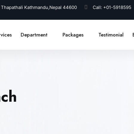
 Thapathali Kathmandu,Nepal 44600
Call:
+01-5918595
vices
Department
Packages
Testimonial
ach