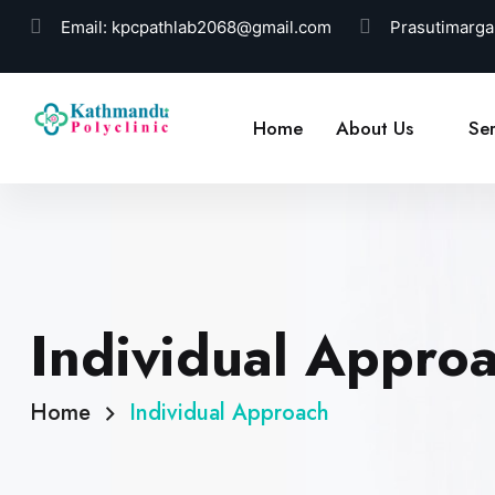
Email:
kpcpathlab2068@gmail.com
Prasutimarga
Home
About Us
Ser
Individual Appro
Home
Individual Approach