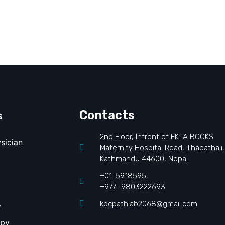
s
Contacts
2nd Floor, Infront of EKTA BOOKS
sician
Maternity Hospital Road, Thapathali,
Kathmandu 44600, Nepal
+01-5918595,
+977- 9803222693
kpcpathlab2068@gmail.com
y
apy